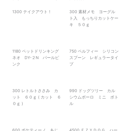
1300 テイクアウト！
300 素材メモ ヨーグル
ト入 もっちりカットケー
キ ５０ｇ
1180 ペットドリンキング
750 ペルフィー シリコン
ネオ DY-２N パールピ
スプーン レギュラータイ
ンク
プ
300 レトルトささみ カ
990 ドッグツリー カル
ット ６０ｇ ( カット ６
シウムボーロ ミニ ボト
０ｇ )
ル
600 ポケティーノ あじ
4500 ＥＺＹＤＯＧ ハー