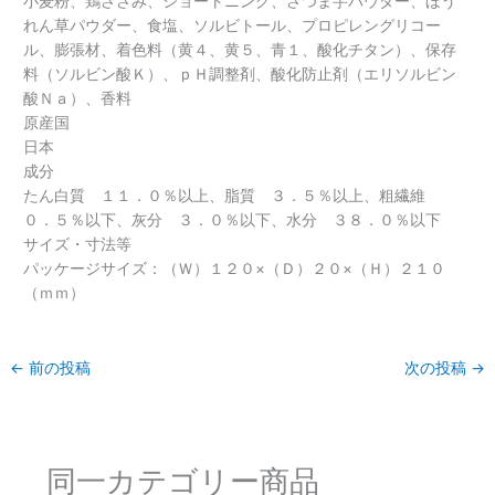
小麦粉、鶏ささみ、ショートニング、さつま芋パウダー、ほう
れん草パウダー、食塩、ソルビトール、プロピレングリコー
ル、膨張材、着色料（黄４、黄５、青１、酸化チタン）、保存
料（ソルビン酸Ｋ）、ｐＨ調整剤、酸化防止剤（エリソルビン
酸Ｎａ）、香料
原産国
日本
成分
たん白質 １１．０％以上、脂質 ３．５％以上、粗繊維
０．５％以下、灰分 ３．０％以下、水分 ３８．０％以下
サイズ・寸法等
パッケージサイズ：（Ｗ）１２０×（Ｄ）２０×（Ｈ）２１０
（ｍｍ）
←
前の投稿
次の投稿
→
同一カテゴリー商品