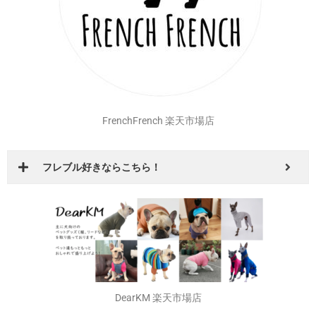
FrenchFrench 楽天市場店
フレブル好きならこちら！
DearKM 楽天市場店
孔明くんの画像がいっぱい！