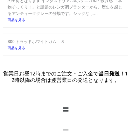
の出荷となります インダストリアル×ボタニカルの抜け感 「本
物そっくり！」と話題のレンガ調プランターから、歴史を感じ
るアンティークグレーの登場です。シックな […...
商品を見る
800 トラッドホワイトガム Ｓ
商品を見る
営業日お昼12時までのご注文・ご入金で
当日発送！
1
2時以降の場合は翌営業日の発送となります。
メ
ニ
ュ
ー
メ