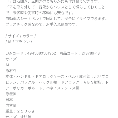
で、来客時や災害時の移動にも安心です。
自動車のシートベルトで固定して、安全にドライブできます。
プラスチック製なので、お手入れ簡単です。
/ サイズ / カラー /
/ Ｍ / ブラウン /
JANコード：4945680561952 商品コード：213789-13
サイズ
Ｍ
原材料
本体・ハンドル・ドアロックケース・ベルト取付部：ポリプロ
ピレン、バックル・バックル軸・ドアロック：ＡＢＳ樹脂、ド
ア：ポリカーボネート、バネ：ステンレス鋼
原産国
日本
内容量
重量：２１００ｇ
サイズ・寸法等
パッケージ：(W)405×(D)555×(H)375 (mm)
内容サイズ：(W)405×(D)555×(H)375 (mm)