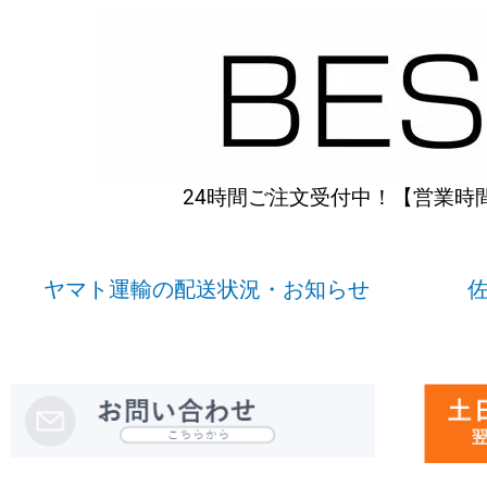
内
容
を
ス
キ
ッ
プ
24時間ご注文受付中！【営業時間】
ヤマト運輸の配送状況・お知らせ