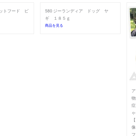
ャットフード ビ
580 ジーランディア ドッグ ヤ
ｇ
ギ １８５ｇ
商品を見る
ア
物
症
ゃ
【
像
フレ