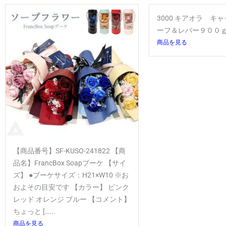
3000 キアオラ キ
ーフ＆レバー９００
商品を見る
【商品番号】SF-KUSO-241822 【商
品名】FrancBox Soapブーケ 【サイ
ズ】 ●ブーケサイズ：H21×W10 ※お
およその目安です 【カラー】 ピンク
レッド オレンジ ブルー 【コメント】
ちょっと […...
商品を見る