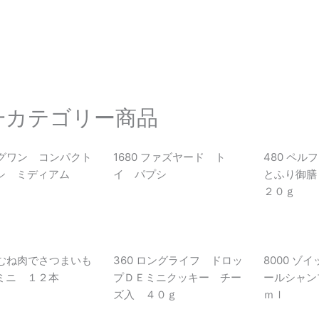
一カテゴリー商品
 シグワン コンパクト
1680 ファズヤード ト
480 ペル
シ ミディアム
イ パプシ
とふり御
２０ｇ
 鶏むね肉でさつまいも
360 ロングライフ ドロッ
8000 ゾ
ミニ １２本
プＤＥミニクッキー チー
ールシャン
ズ入 ４０ｇ
ｍｌ