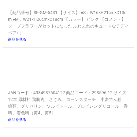
【商品番号】SF-GM-5431 【サイズ】 ●S：W16×H21cm×D13c
m ●M：W21×H26cm×D18cm 【カラー】 ピンク 【コメント】
ソープフラワーがセットになった ふわふわのキュートなテディ
ベア♪ […...
商品を見る
JANコード：4984937604127 商品コード：293596-12 サイズ
12本 原材料 鶏胸肉、ささみ、コーンスターチ、小麦でん粉、
糖類、グリセリン、ソルビトール、プロピレングリコール、香
料、着色料（黄4、黄5 […...
商品を見る