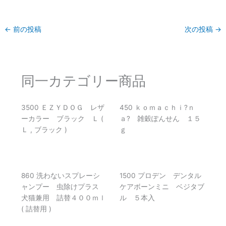
←
前の投稿
次の投稿
→
同一カテゴリー商品
3500 ＥＺＹＤＯＧ レザ
450 ｋｏｍａｃｈｉ?ｎ
ーカラー ブラック Ｌ (
ａ? 雑穀ぽんせん １５
Ｌ , ブラック )
ｇ
860 洗わないスプレーシ
1500 プロデン デンタル
ャンプー 虫除けプラス
ケアボーンミニ ベジタブ
犬猫兼用 詰替４００ｍｌ
ル ５本入
( 詰替用 )