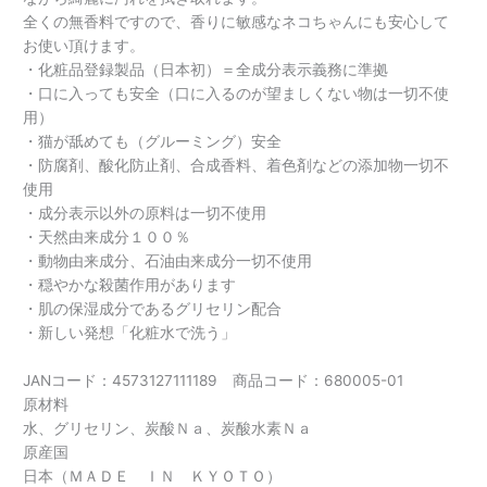
全くの無香料ですので、香りに敏感なネコちゃんにも安心して
お使い頂けます。
・化粧品登録製品（日本初）＝全成分表示義務に準拠
・口に入っても安全（口に入るのが望ましくない物は一切不使
用）
・猫が舐めても（グルーミング）安全
・防腐剤、酸化防止剤、合成香料、着色剤などの添加物一切不
使用
・成分表示以外の原料は一切不使用
・天然由来成分１００％
・動物由来成分、石油由来成分一切不使用
・穏やかな殺菌作用があります
・肌の保湿成分であるグリセリン配合
・新しい発想「化粧水で洗う」
JANコード：4573127111189 商品コード：680005-01
原材料
水、グリセリン、炭酸Ｎａ、炭酸水素Ｎａ
原産国
日本（ＭＡＤＥ ＩＮ ＫＹＯＴＯ）