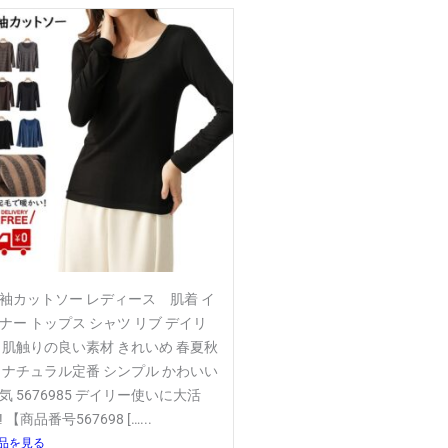
袖カットソー レディース 肌着 イ
ナー トップス シャツ リブ デイリ
 肌触りの良い素材 きれいめ 春夏秋
 ナチュラル定番 シンプル かわいい
気 5676985 デイリー使いに大活
! 【商品番号567698 […...
品を見る