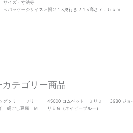
サイズ・寸法等
＜パッケージサイズ＞幅２１×奥行き２１×高さ７．５ｃｍ
一カテゴリー商品
 ドッグツリー フリー
45000 コムペット ミリミ
3980 ジ
イ 絹ごし豆腐 Ｍ
リＥＧ（ネイビーブルー）