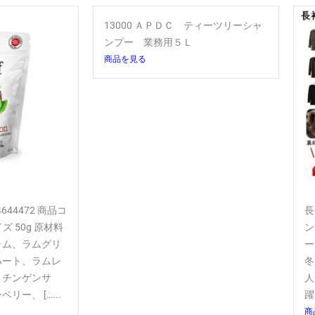
13000 ＡＰＤＣ ティーツリーシャ
ンプー 業務用５Ｌ
商品を見る
644472 商品コ
長
イズ 50g 原材料
ン
ラム、ラムグリ
ー
ハート、ラムレ
冬
、チンゲンサ
人
ー、 […...
躍
商