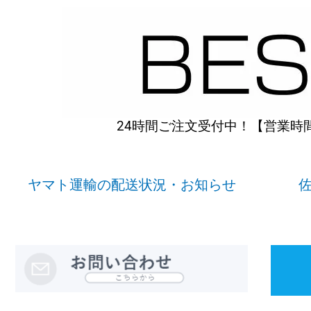
内
容
を
ス
キ
ッ
プ
24時間ご注文受付中！【営業時間】
ヤマト運輸の配送状況・お知らせ