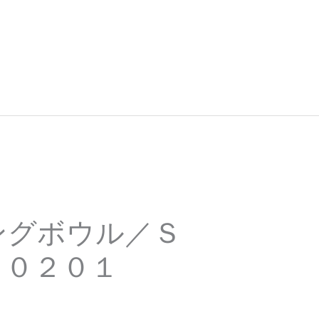
ングボウル／Ｓ
００２０１