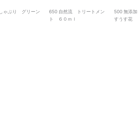
 おしゃぶり グリーン
650 自然流 トリートメン
500 無添
ト ６０ｍｌ
すうす花 