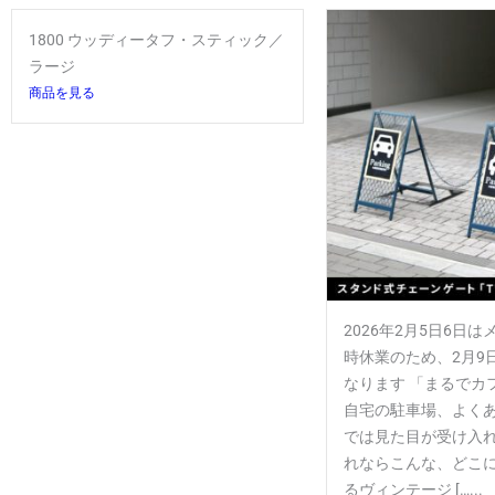
1800 ウッディータフ・スティック／
ラージ
商品を見る
2026年2月5日6日
時休業のため、2月9
なります 「まるでカ
自宅の駐車場、よく
では見た目が受け入
れならこんな、どこ
るヴィンテージ […...