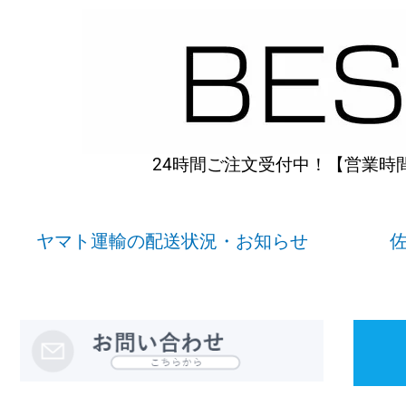
内
容
を
ス
キ
ッ
プ
24時間ご注文受付中！【営業時間】
ヤマト運輸の配送状況・お知らせ