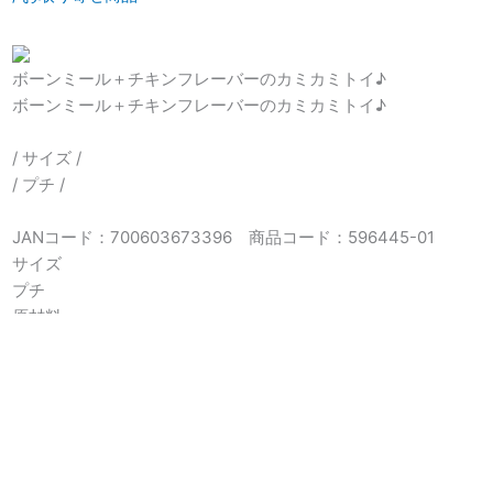
ボーンミール＋チキンフレーバーのカミカミトイ♪
ボーンミール＋チキンフレーバーのカミカミトイ♪
/ サイズ /
/ プチ /
JANコード：700603673396 商品コード：596445-01
サイズ
プチ
原材料
ポリプロピレン、牛骨粉
原産国
中国
サイズ・寸法等
サイズ（ｃｍ）Ｗ２．５×Ｄ２．５×Ｈ８．５ 重量（ｇ）２
Ｗ９×Ｄ３×Ｈ６．５ 重量（ｇ） ３５