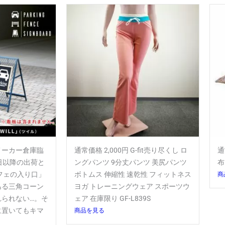
はメーカー倉庫臨
通常価格 2,000円 G-fit売り尽くし ロ
通
日以降の出荷と
ングパンツ 9分丈パンツ 美尻パンツ
布
フェの入り口」
ボトムス 伸縮性 速乾性 フィットネス
商
ある三角コーン
ヨガ トレーニングウェア スポーツウ
れられない…。そ
ェア 在庫限り GF-L839S
に置いてもキマ
商品を見る