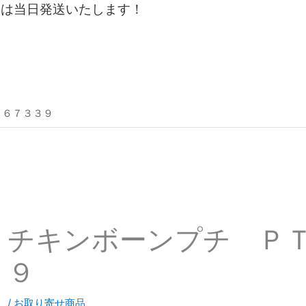
文は当日発送いたします！
。
Ｓ６７３３９
チキンボーンプチ Ｐ
９
/
お取り寄せ商品