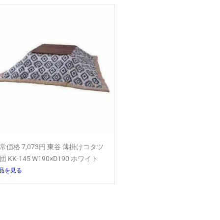
常価格 7,073円 東谷 薄掛けコタツ
団 KK-145 W190×D190 ホワイト
品を見る