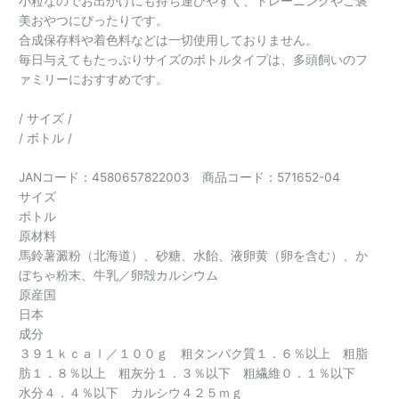
小粒なのでお出かけにも持ち運びやすく、トレーニングやご褒
美おやつにぴったりです。
合成保存料や着色料などは一切使用しておりません。
毎日与えてもたっぷりサイズのボトルタイプは、多頭飼いのフ
ァミリーにおすすめです。
/ サイズ /
/ ボトル /
JANコード：4580657822003 商品コード：571652-04
サイズ
ボトル
原材料
馬鈴薯澱粉（北海道）、砂糖、水飴、液卵黄（卵を含む）、か
ぼちゃ粉末、牛乳／卵殻カルシウム
原産国
日本
成分
３９１ｋｃａｌ／１００ｇ 粗タンパク質１．６％以上 粗脂
肪１．８％以上 粗灰分１．３％以下 粗繊維０．１％以下
水分４．４％以下 カルシウ４２５ｍｇ