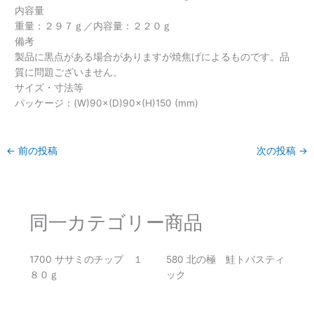
内容量
重量：２９７ｇ／内容量：２２０ｇ
備考
製品に黒点がある場合がありますが焼焦げによるものです。品
質に問題ございません。
サイズ・寸法等
パッケージ：(W)90×(D)90×(H)150 (mm)
←
前の投稿
次の投稿
→
同一カテゴリー商品
1700 ササミのチップ １
580 北の極 鮭トバスティ
８０ｇ
ック