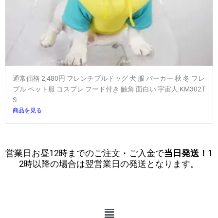
通常価格 2,480円 フレンチブルドッグ 犬 服 パーカー 秋 冬 フレ
ブル ペット服 コスプレ フード付き 触角 面白い 宇宙人 KM302T
S
商品を見る
営業日お昼12時までのご注文・ご入金で
当日発送！
1
2時以降の場合は翌営業日の発送となります。
メ