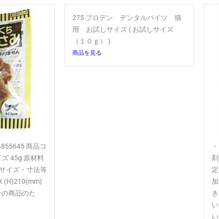
275 プロデン デンタルバイツ 猫
用 お試しサイズ ( お試しサイズ
（１０ｇ） )
商品を見る
855645 商品コ
・
イズ 45g 原材料
剤
 サイズ・寸法等
定
(H)210(mm)
加
せの商品のた
き
い
い