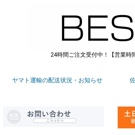
内
容
を
ス
キ
ッ
プ
24時間ご注文受付中！【営業時間】
ヤマト運輸の配送状況・お知らせ