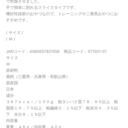
で乾燥させました。
手で簡単に割れるスライスタイプです。
嗜好性抜群のおやつなので、トレーニングやご褒美おやつにお
すすめです。
/ サイズ /
/ Ｍ /
JANコード：4580657821556 商品コード：571501-01
サイズ
Ｍ
原材料
鹿肉（三重県・兵庫県・和歌山県）
原産国
日本
成分
３６７ｋｃａｌ／１００ｇ 粗タンパク質７８．９％以上 粗
脂肪１０．７％以上 粗繊維０．１％以下 粗灰分４．３％以
下 水分８．１％以下
内容量
重量：４８ｇ／内容量：４０ｇ