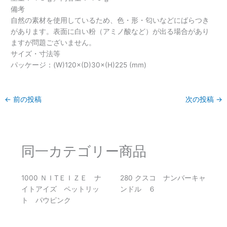
備考
自然の素材を使用しているため、色・形・匂いなどにばらつき
があります。表面に白い粉（アミノ酸など）が出る場合があり
ますが問題ございません。
サイズ・寸法等
パッケージ：(W)120×(D)30×(H)225 (mm)
←
前の投稿
次の投稿
→
同一カテゴリー商品
1000 ＮＩTＥＩＺＥ ナ
280 クスコ ナンバーキャ
イトアイズ ペットリッ
ンドル ６
ト パウピンク