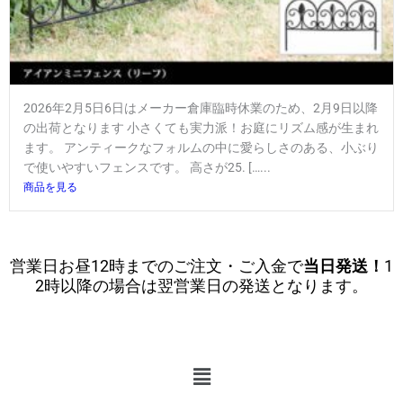
2026年2月5日6日はメーカー倉庫臨時休業のため、2月9日以降
の出荷となります 小さくても実力派！お庭にリズム感が生まれ
ます。 アンティークなフォルムの中に愛らしさのある、小ぶり
で使いやすいフェンスです。 高さが25. […...
商品を見る
営業日お昼12時までのご注文・ご入金で
当日発送！
1
2時以降の場合は翌営業日の発送となります。
メ
ニ