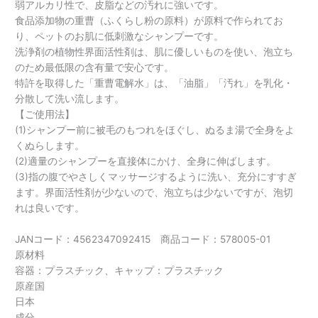
弱アルカリ性で、皮脂などの汚れに強いです。
食品添加物の重曹（ふくらし粉の原料）が原料で作られてお
り、ペットのお肌に低刺激なシャンプーです。
洗浄剤の植物性界面活性剤は、肌に優しいものを使い、泡立ち
のため最低限の含有量で安心です。
特許を取得した「重曹電解水」は、「油脂」「汚れ」を乳化・
分散して洗い流します。
【ご使用法】
(1)シャンプー前に被毛のもつれをほぐし、ぬるま湯で全身をよ
くぬらします。
(2)適量のシャンプーを直接体にかけ、全身に伸ばします。
(3)指の腹でやさしくマッサージするように洗い、充分にすすぎ
ます。界面活性剤が少ないので、泡立ちは少ないですが、泡切
れは良いです。
JANコード：4562347092415 商品コード：578005-01
原材料
容器：プラスチック、キャップ：プラスチック
原産国
日本
成分