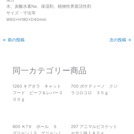
水、炭酸水素Na、保湿剤、植物性界面活性剤
サイズ・寸法等
W60×H180×D40mm
←
前の投稿
次の投稿
→
同一カテゴリー商品
1260 キアオラ キャット
700 ポケティーノ クジ
フード ビーフ＆レバー３
ラコロコロ ３５ｇ
００ｇ
800 Ｋ?９ ボール Ｓ
297 アニマルビスケット
グリーン ( Ｓ , グリーン )
セサミ味１８０ｇ