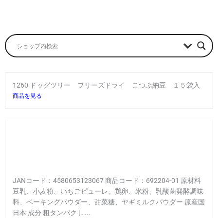
1260 ドッグツリー フリーズドライ こつぶ納豆 １５袋入
商品を見る
JANコード：4580653123067 商品コード：692204-01 原材料
豆乳、小麦粉、いちごピューレ、鶏卵、米粉、乳酸菌発酵調味
料、ベーキングパウダー、甜菜糖、ヤギミルクパウダー 原産国
日本 成分 粗タンパク […...