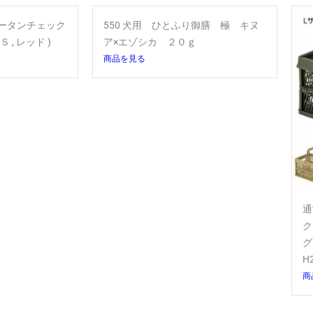
タータンチェック
550 犬用 ひとふり御膳 極 キヌ
 , レッド )
ア×エゾシカ ２０ｇ
商品を見る
通
ク
グ
H
商