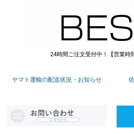
内
容
を
ス
キ
ッ
プ
24時間ご注文受付中！【営業時間】
ヤマト運輸の配送状況・お知らせ