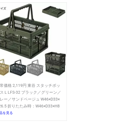
常価格 2,119円 東谷 スタッチボッ
ス L LFS-32 ブラック／グリーン／
レー／サンドベージュ W46×D33×
26.5 折りたたみ時：W46×D33×H8
品を見る