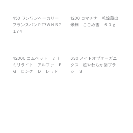
450 ワンワンベーカリー
1200 コマチナ 乾燥蔵出
フランスパンＰT?ＷＮＢ?
米麹 こごめ雪 ６０ｇ
１?４
42000 コムペット ミリ
630 メイドオブオーガニ
ミリライト アルファ Ｅ
クス 超やわらか歯ブラ
Ｇ ロング Ｄ レッド
シ Ｓ