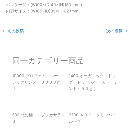
パッケージ：(W)90×(D)40×(H)150 (mm)
内容サイズ：(W)65×(D)35×(H)62 (mm)
←
前の投稿
次の投稿
→
同一カテゴリー商品
10000 プロフェム ベー
1400 オーガニック ドッ
シックリンス ３０００ｍ
グ トゥースペースト ミ
ｌ
ント ( ５０ｇ )
580 北の極 エゾシカサラ
2200 ＡＲＣ クリッパー
ミ
ルーブ