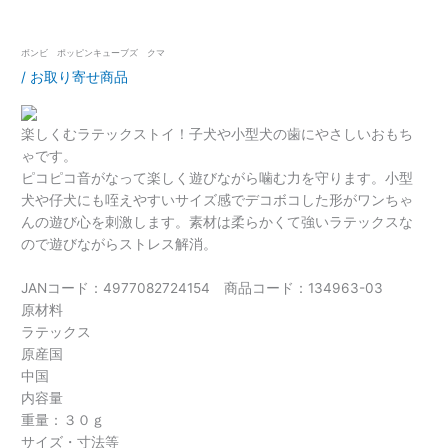
ボンビ ポッピンキューブズ クマ
/
お取り寄せ商品
楽しくむラテックストイ！子犬や小型犬の歯にやさしいおもち
ゃです。
ピコピコ音がなって楽しく遊びながら噛む力を守ります。小型
犬や仔犬にも咥えやすいサイズ感でデコボコした形がワンちゃ
んの遊び心を刺激します。素材は柔らかくて強いラテックスな
ので遊びながらストレス解消。
JANコード：4977082724154 商品コード：134963-03
原材料
ラテックス
原産国
中国
内容量
重量：３０ｇ
サイズ・寸法等