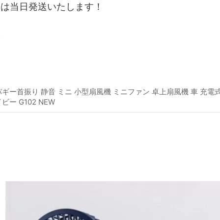
文は当日発送いたします！
。
ギー首振り 静音 ミニ 小型扇風機 ミニファン 卓上扇風機 車 充電式
ー G102 NEW