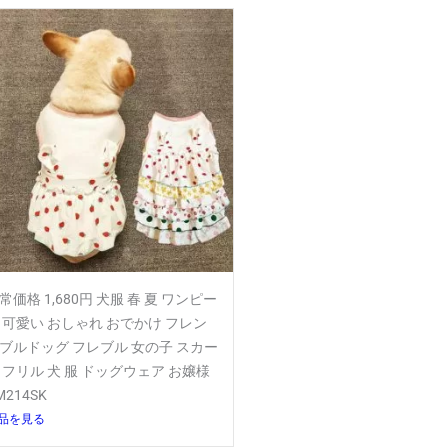
常価格 1,680円 犬服 春 夏 ワンピー
 可愛い おしゃれ おでかけ フレン
ブルドッグ フレブル 女の子 スカー
 フリル 犬 服 ドッグウェア お嬢様
M214SK
品を見る