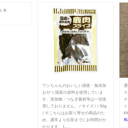
骨１本
ワンちゃんのおいしい国産・無添加
通
おやつ 国産の原料を使用していま
ス
す。添加物・つなぎ素材等は一切使
チ
用しておりません。 / サイズ / / 30g
ト
/ ※こちらはお取り寄せの商品のた
K
め、通常より出荷までにお時間がか
商
かります。 […...