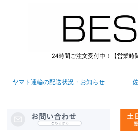
内
容
を
ス
キ
ッ
プ
24時間ご注文受付中！【営業時間】
ヤマト運輸の配送状況・お知らせ