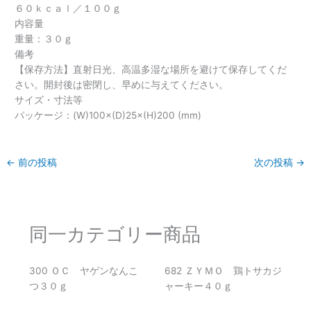
６０ｋｃａｌ／１００ｇ
内容量
重量：３０ｇ
備考
【保存方法】直射日光、高温多湿な場所を避けて保存してくだ
さい。開封後は密閉し、早めに与えてください。
サイズ・寸法等
パッケージ：(W)100×(D)25×(H)200 (mm)
←
前の投稿
次の投稿
→
同一カテゴリー商品
300 ＯＣ ヤゲンなんこ
682 ＺＹＭＯ 鶏トサカジ
つ３０ｇ
ャーキー４０ｇ