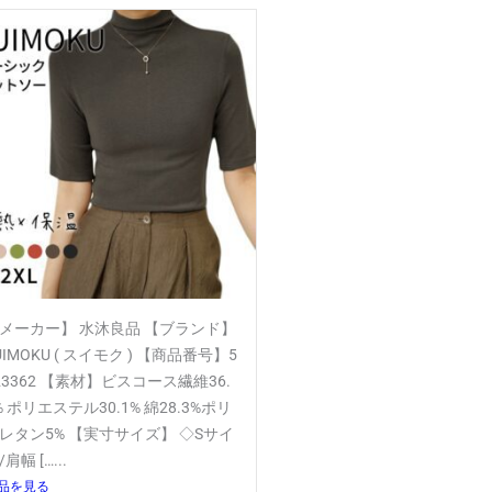
メーカー】 水沐良品 【ブランド】
UIMOKU ( スイモク ) 【商品番号】5
23362 【素材】ビスコース繊維36.
% ポリエステル30.1% 綿28.3%ポリ
レタン5% 【実寸サイズ】 ◇Sサイ
/肩幅 […...
品を見る