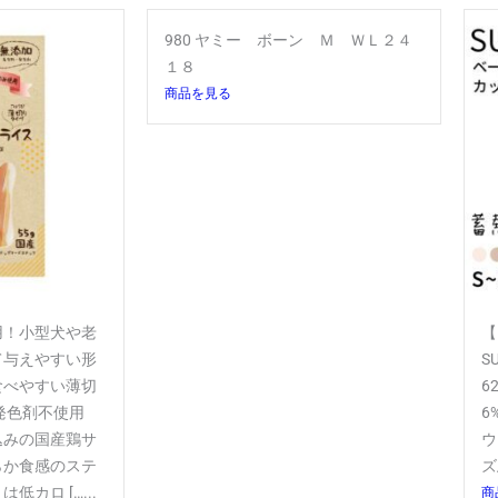
980 ヤミー ボーン Ｍ ＷＬ２４
１８
商品を見る
用！小型犬や老
【
て与えやすい形
S
食べやすい薄切
6
発色剤不使用
6
込みの国産鶏サ
ウ
らか食感のステ
ズ
カロ […...
商