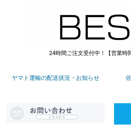
内
容
を
ス
キ
ッ
プ
24時間ご注文受付中！【営業時間】
ヤマト運輸の配送状況・お知らせ