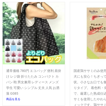
通常価格 780円 エコバッグ 便利 肩掛
国産鶏ササミのみ使
け レジ袋 折りたたみ コンパクト カ
犬にも安心！ちぎっ
バン 鞄 男女兼用 レディース メンズ
状。小さなお口でも
学生 可愛い シンプル 丈夫 人気 お洒
りタイプ。 着色料・
落 G085
で、厳選した熟成仕
商品を見る
サミを使用したやわ
ィックです。鶏ササミは低