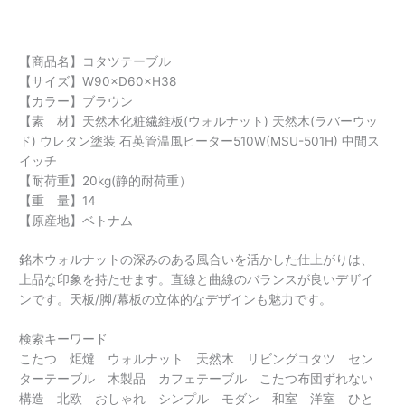
【商品名】コタツテーブル
【サイズ】W90×D60×H38
【カラー】ブラウン
【素 材】天然木化粧繊維板(ウォルナット) 天然木(ラバーウッ
ド) ウレタン塗装 石英管温風ヒーター510W(MSU-501H) 中間ス
イッチ
【耐荷重】20kg(静的耐荷重）
【重 量】14
【原産地】ベトナム
銘木ウォルナットの深みのある風合いを活かした仕上がりは、
上品な印象を持たせます。直線と曲線のバランスが良いデザイ
ンです。天板/脚/幕板の立体的なデザインも魅力です。
検索キーワード
こたつ 炬燵 ウォルナット 天然木 リビングコタツ セン
ターテーブル 木製品 カフェテーブル こたつ布団ずれない
構造 北欧 おしゃれ シンプル モダン 和室 洋室 ひと