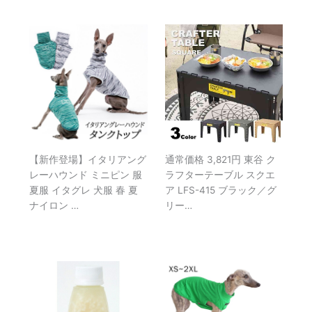
【新作登場】イタリアング
通常価格 3,821円 東谷 ク
レーハウンド ミニピン 服
ラフターテーブル スクエ
夏服 イタグレ 犬服 春 夏
ア LFS-415 ブラック／グ
ナイロン …
リー…