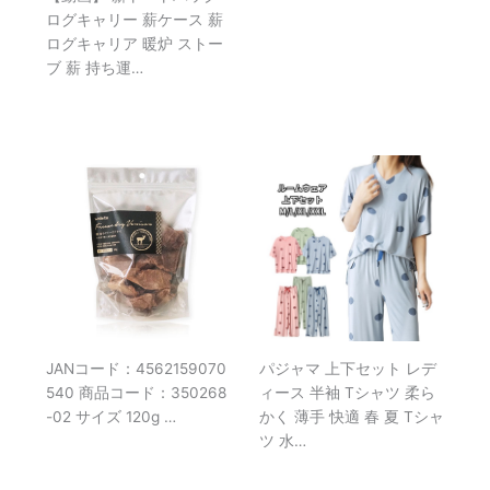
ログキャリー 薪ケース 薪
ログキャリア 暖炉 ストー
ブ 薪 持ち運…
JANコード：4562159070
パジャマ 上下セット レデ
540 商品コード：350268
ィース 半袖 Tシャツ 柔ら
-02 サイズ 120g …
かく 薄手 快適 春 夏 Tシャ
ツ 水…