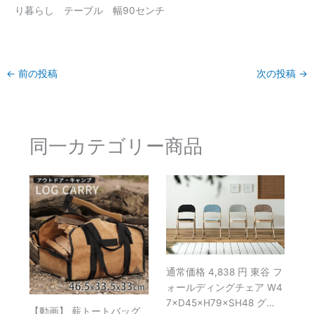
り暮らし テーブル 幅90センチ
←
前の投稿
次の投稿
→
同一カテゴリー商品
通常価格 4,838 円 東谷 フ
ォールディングチェア W4
7×D45×H79×SH48 グ…
【動画】 薪トートバッグ