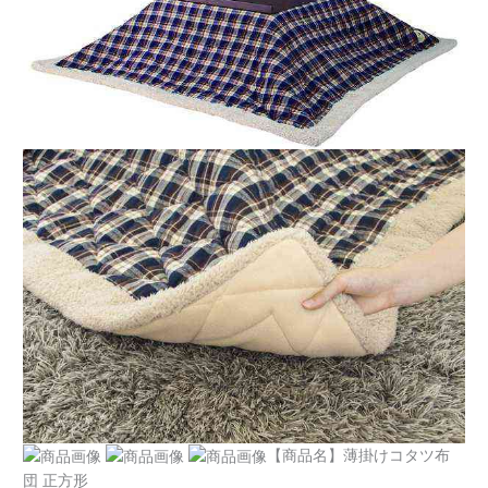
【商品名】薄掛けコタツ布
団 正方形