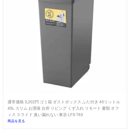
通常価格 3,202円 ゴミ箱 ダストボックス ふた付き 45リットル
45L スリム お洒落 台所 リビング くず入れ リモート 書類 オフ
ィス スライド 臭い漏れない 東谷 LFS-763
商品を見る