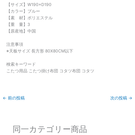
【サイズ】W190×D190
【カラー】ブルー
【素 材】ポリエステル
【重 量】3
【原産地】中国
注意事項
※天板サイズ 長方形 80X80CM以下
検索キーワード
こたつ用品 こたつ掛け布団 コタツ布団 コタツ
←
前の投稿
次の投稿
→
同一カテゴリー商品