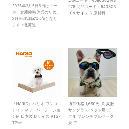
JANコード：4580362148
2026年2月5日6日はメー
276 商品コード：543303
カー倉庫臨時休業のため、
-04 サイズ S 原材料…
2月9日以降の出荷となり
ます ※北海道・…
『HARIO』ハリオ ワンコ
通常価格 1,680円 犬 夏服
トイレマットパーテーショ
サングラス ペット用 ゴー
ンM 日本製 Mサイズ PTS-
グル フレンチブルドック
TPM-…
夏 ア…