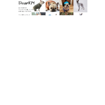
FrenchFrench 楽天市場店
フレブル好きならこちら！
DearKM 楽天市場店
孔明くんの画像がいっぱい！