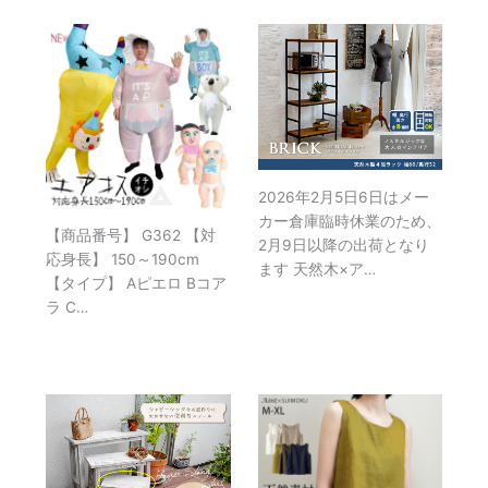
2026年2月5日6日はメー
カー倉庫臨時休業のため、
【商品番号】 G362 【対
2月9日以降の出荷となり
応身長】 150～190cm
ます 天然木×ア…
【タイプ】 Aピエロ Bコア
ラ C…