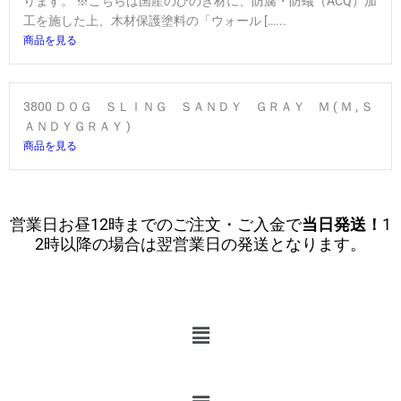
ります。 ※こちらは国産のひのき材に、防腐・防蟻（ACQ）加
工を施した上、木材保護塗料の「ウォール […...
商品を見る
3800 ＤＯＧ ＳＬＩＮＧ ＳＡＮＤＹ ＧＲＡＹ Ｍ ( Ｍ , Ｓ
ＡＮＤＹＧＲＡＹ )
商品を見る
営業日お昼12時までのご注文・ご入金で
当日発送！
1
2時以降の場合は翌営業日の発送となります。
メ
ニ
ュ
ー
メ