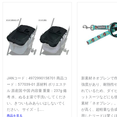
JANコード：4972990158701 商品コ
新素材ネオプレンで
ード：577039-01 原材料 ポリエステ
強度があり、耐熱性
ル 原産国 中国 内容量 重量：237g 備
れているため、ダイ
考 水、ぬるま湯で手洗いしてくださ
ットスーツなどにも
い。きついもみあらいはしないでく
素材「ネオプレン」
ださい。 サイズ・ […...
が高く、超軽量な合
商品を見る
用したリードは驚くほど軽