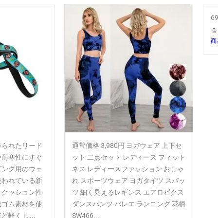
6
ｇ
商
作られたリード
通常価格 3,980円 ヨガウェア 上下セ
や耐寒性にすぐ
ット 二点セット レディース フィット
ビング用のウェ
ネス レディースファッション おしゃ
使われている新
れ スポーツウェア ヨガタイツ スパッ
。クッション性
ツ 細く見えるレギンス エアロビクス
成ゴム素材を使
ダンスパンツ バレエ ランニング 花柄
く […...
SW466...