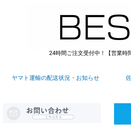
内
容
を
ス
キ
ッ
プ
24時間ご注文受付中！【営業時間】
ヤマト運輸の配送状況・お知らせ