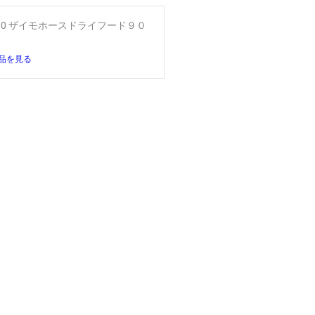
90 ザイモホースドライフード９０
品を見る