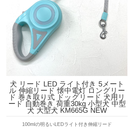
犬 リード LED ライト付き 5メート
ル 伸縮リード 懐中電灯 ロングリー
ド 巻き取り式 ドッグリード 犬用リ
ード 自動巻き 荷重30kg 小型犬 中型
犬 大型犬 KM665G NEW
100mlの明るいLEDライト付き伸縮リード