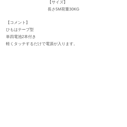
【サイズ】
長さ5M荷重30KG
【コメント】
ひもはテープ型
単四電池2本付き
軽くタッチするだけで電源が入ります。
5メートルの巻き取り式設計。
最長5メートルまで引き伸ばせますので愛犬をコントロールしな
がら最大に自由にさせられます。
また簡単に格納やお好みの長さへの調節ができます。
【ほとんどの犬種に対応】
30キログラムまでなら力の強い大型犬でも中型や小型犬でも適
合します。
【便利】
信頼できるロックシステムはリードの瞬間的な収縮の際に完全