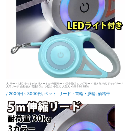
犬 リード LED ライト付き 5メートル 伸縮リード 懐中電灯 ロングリード 巻き取り式 ドッグリード
犬用リード 自動巻き 荷重30kg 小型犬 中型犬 大型犬 KM665G NEW
/
2000円～3000円
,
ペット
,
リード・首輪・胴輪
,
価格帯