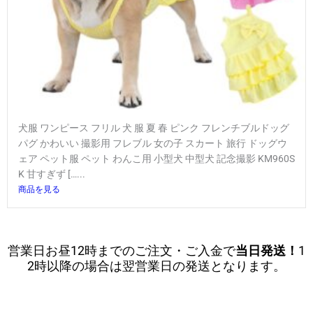
犬服 ワンピース フリル 犬 服 夏 春 ピンク フレンチブルドッグ
パグ かわいい 撮影用 フレブル 女の子 スカート 旅行 ドッグウ
ェア ペット服 ペット わんこ用 小型犬 中型犬 記念撮影 KM960S
K 甘すぎず […...
商品を見る
営業日お昼12時までのご注文・ご入金で
当日発送！
1
2時以降の場合は翌営業日の発送となります。