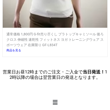
通常価格 1,800円 G-fit売り尽くし ブラトップキャミソール 後ろ
クロス 伸縮性 速乾性 フィットネス ヨガ トレーニングウェア ス
ポーツウェア 在庫限り GF-L834T
商品を見る
営業日お昼12時までのご注文・ご入金で
当日発送！
1
2時以降の場合は翌営業日の発送となります。
メ
ニ