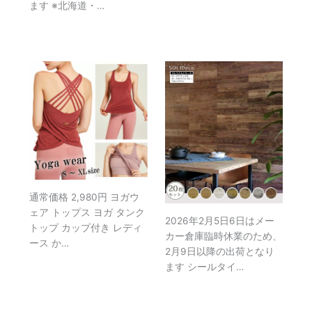
ます ※北海道・…
通常価格 2,980円 ヨガウ
ェア トップス ヨガ タンク
2026年2月5日6日はメー
トップ カップ付き レディ
カー倉庫臨時休業のため、
ース か…
2月9日以降の出荷となり
ます シールタイ…