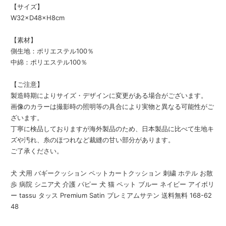
【サイズ】
W32×D48×H8cm
【素材】
側生地：ポリエステル100％
中綿：ポリエステル100％
【ご注意】
製造時期によりサイズ・デザインに変更がある場合がございます。
画像のカラーは撮影時の照明等の具合により実物と異なる可能性がご
ざいます。
丁寧に検品しておりますが海外製品のため、日本製品に比べて生地キ
ズや汚れ、糸のほつれなど裁縫の甘い部分があります。
ご了承ください。
犬 犬用 バギークッション ペットカートクッション 刺繍 ホテル お散
歩 病院 シニア犬 介護 パピー 犬 猫 ペット ブルー ネイビー アイボリ
ー tassu タッス Premium Satin プレミアムサテン 送料無料 168-62
48