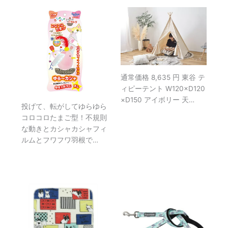
通常価格 8,635 円 東谷 テ
ィピーテント W120×D120
×D150 アイボリー 天…
投げて、転がしてゆらゆら
コロコロたまご型！不規則
な動きとカシャカシャフィ
ルムとフワフワ羽根で…