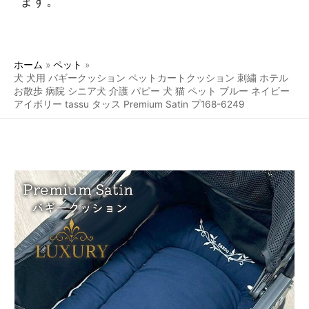
ます。
ホーム
ペット
犬 犬用 バギークッション ペットカートクッション 刺繍 ホテル
お散歩 病院 シニア犬 介護 パピー 犬 猫 ペット ブルー ネイビー
アイボリー tassu タッス Premium Satin プ168-6249