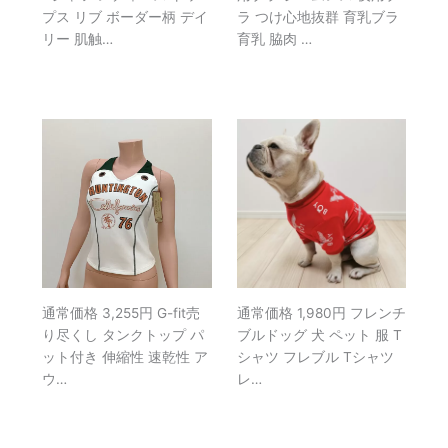
プス リブ ボーダー柄 デイ
ラ つけ心地抜群 育乳ブラ
リー 肌触…
育乳 脇肉 …
通常価格 3,255円 G-fit売
通常価格 1,980円 フレンチ
り尽くし タンクトップ パ
ブルドッグ 犬 ペット 服 T
ット付き 伸縮性 速乾性 ア
シャツ フレブル Tシャツ
ウ…
レ…