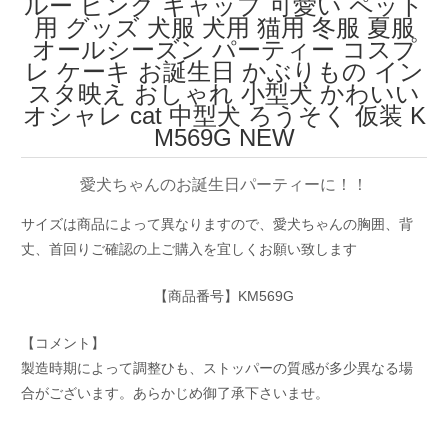
ルー ピンク キャップ 可愛い ペット
用 グッズ 犬服 犬用 猫用 冬服 夏服
オールシーズン パーティー コスプ
レ ケーキ お誕生日 かぶりもの イン
スタ映え おしゃれ 小型犬 かわいい
オシャレ cat 中型犬 ろうそく 仮装 K
M569G NEW
愛犬ちゃんのお誕生日パーティーに！！
サイズは商品によって異なりますので、愛犬ちゃんの胸囲、背
丈、首回りご確認の上ご購入を宜しくお願い致します
【商品番号】KM569G
【コメント】
製造時期によって調整ひも、ストッパーの質感が多少異なる場
合がございます。あらかじめ御了承下さいませ。