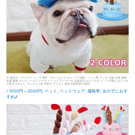
犬 誕生日 バースデー ハット 帽子 ブルー ピンク キャップ 可愛い ペット用 グッズ 犬服 犬用 猫用
冬服 夏服 オールシーズン パーティー コスプレ ケーキ お誕生日 かぶりもの インスタ映え おしゃれ
小型犬 かわいい オシャレ cat 中型犬 ろうそく 仮装 KM569G NEW
/
1000円～2000円
,
ペット
,
ペットウェア
,
価格帯
,
女の子におす
すめ♪