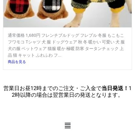
通常価格 1,680円 フレンチブルドッグ フレブル 冬服 もこもこ
フワモコ Tシャツ 犬 服 ドッグウェア 秋 冬 暖かい 可愛い 犬 服
犬の服 ペットウェア 猫服 暖か 極暖 防寒 タータンチェック 上
品 猫 キャット ふわふわ フ...
商品を見る
営業日お昼12時までのご注文・ご入金で
当日発送！
1
2時以降の場合は翌営業日の発送となります。
メ
ニ