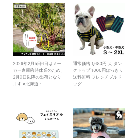
2026年2月5日6日はメー
通常価格 1,680円 犬 タン
カー倉庫臨時休業のため、
クトップ 1000円ぽっきり
2月9日以降の出荷となり
送料無料 フレンチブルド
ます ※北海道・…
ッグ …