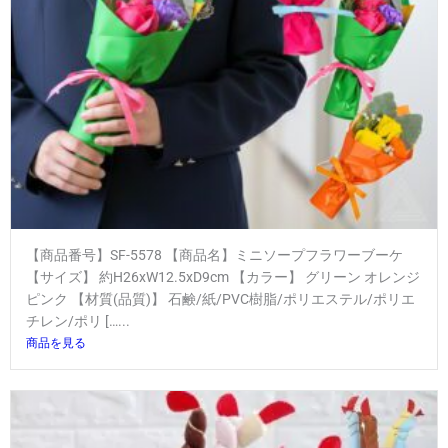
【商品番号】SF-5578 【商品名】ミニソープフラワーブーケ
【サイズ】 約H26xW12.5xD9cm 【カラー】 グリーン オレンジ
ピンク 【材質(品質)】 石鹸/紙/PVC樹脂/ポリエステル/ポリエ
チレン/ポリ […...
商品を見る