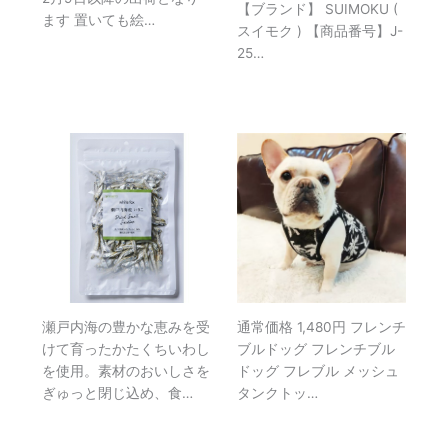
【ブランド】 SUIMOKU (
ます 置いても絵…
スイモク ) 【商品番号】J-
25…
瀬戸内海の豊かな恵みを受
通常価格 1,480円 フレンチ
けて育ったかたくちいわし
ブルドッグ フレンチブル
を使用。素材のおいしさを
ドッグ フレブル メッシュ
ぎゅっと閉じ込め、食…
タンクトッ…