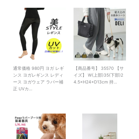
通常価格 980円 ヨガ レギ
【商品番号】 35570 【サ
ンス ヨガレギンス レディ
イズ】 W(上部)35(下部)2
ース ヨガウェア ラバー補
4.5×H24×D13cm 持…
正 UVカ…