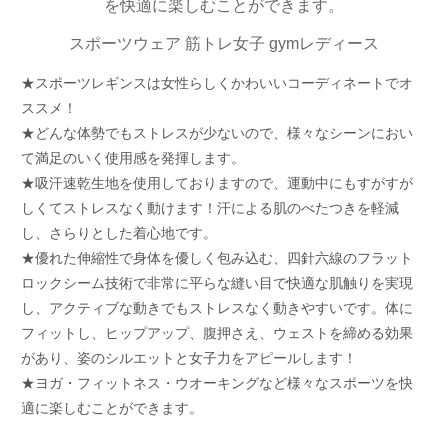
を快適に楽しむことができます。
スポーツウェア 筋トレ女子 gymレディース
★スポーツレギンスは女性らしくかわいいコーディネートでオ
ススメ！
★どんな体勢でもストレスが少ないので、様々なシーンにおい
て満足のいく使用感を発揮します。
★吸汗速乾生地を使用しておりますので、運動中にもすがすが
しくてストレスなく動けます！汗による肌のべたつきを軽減
し、さらりとした着心地です。
★優れた伸縮性で身体を優しく包み込む、四針六線のフラット
ロックシーム技術で非常に平らな縫い目で快適な肌触りを実現
し、アクティブな動きでもストレスなく動きやすいです。体に
フィットし、ヒップアップ、腹押さえ、ウェストを締める効果
があり、姿のシルエットと女子力をアピールします！
★ヨガ・フィットネス・ウオーキングなど様々なスポーツを快
適に楽しむことができます。