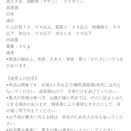
鶏ささみ、鶏軟骨（ヤゲン）、グリセリン
原産国
日本
成分
たん白質７０．０％以上、脂質２．５％以上、粗繊維０．５％
以下、灰分６．０％以下、水分１８．０％以下
内容量
重量：４０ｇ
備考
※製造の都合上、色状・大きさ・形状・香り・かたさにバラつき
があります。
【使用上の注意】
※本品は間食です。生後3ヶ月位まで(離乳期前後)幼犬には与え
ないでください。成長期なので、主食だけをあげてください。
※愛犬の性格や食べ方、お腹の減り具合では、のどに詰まらせた
りする場合があります。個体差により適切な大きさにして、目
の届く所で与えてください。
※お子様が愛犬に与える時は、安全のため大人が立ち会ってくだ
さい。
※給与量を参考に、愛犬が食べ過ぎないようにしてください。