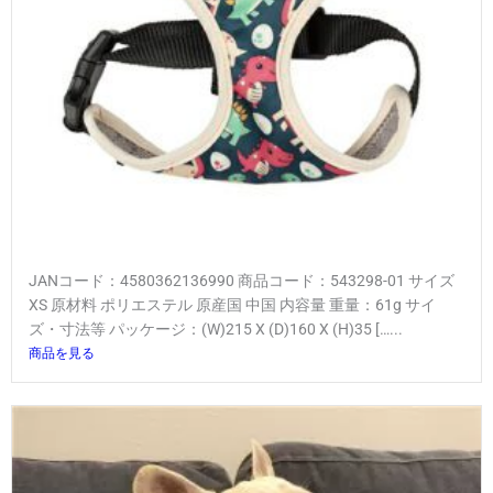
JANコード：4580362136990 商品コード：543298-01 サイズ
XS 原材料 ポリエステル 原産国 中国 内容量 重量：61g サイ
ズ・寸法等 パッケージ：(W)215 X (D)160 X (H)35 […...
商品を見る