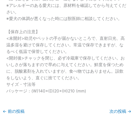
※アレルギーのある愛犬には、原材料を確認してから与えてくだ
さい。
※愛犬の体調が悪くなった時には獣医師に相談してください。
【保存上の注意】
<未開封>幼児やペットの手が届かないところで、直射日光、高
温多湿を避けて保存してください。常温で保存できますが、な
るべく低温で保管してください。
<開封後>チャックを閉じ、必ず冷蔵庫で保存してください。お
いしさが落ちますので早めに与えてください。鮮度を保つため
に、脱酸素剤を入れていますが、食べ物ではありません。誤飲
をしないよう、直ぐに捨ててください。
サイズ・寸法等
パッケージ：(W)140×(D)20×(H)210 (mm)
←
前の投稿
次の投稿
→