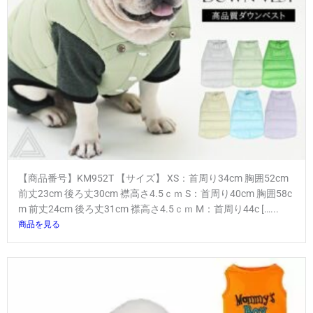
【商品番号】KM952T 【サイズ】 XS：首周り34cm 胸囲52cm
前丈23cm 後ろ丈30cm 襟高さ4.5ｃｍ S：首周り40cm 胸囲58c
m 前丈24cm 後ろ丈31cm 襟高さ4.5ｃｍ M：首周り44c […...
商品を見る