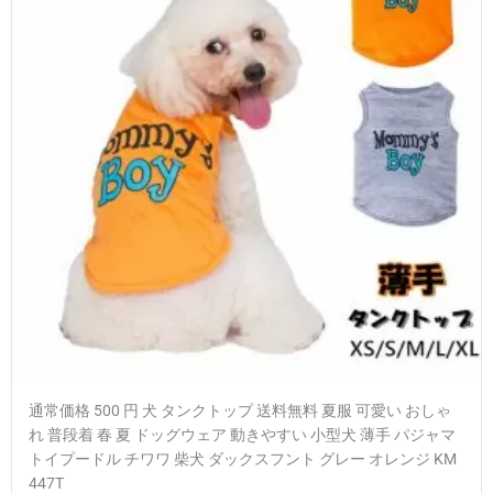
通常価格 500 円 犬 タンクトップ 送料無料 夏服 可愛い おしゃ
れ 普段着 春 夏 ドッグウェア 動きやすい 小型犬 薄手 パジャマ
トイプードル チワワ 柴犬 ダックスフント グレー オレンジ KM
447T