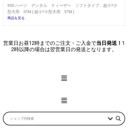
930 ハーツ デンタル ティーザー ソフトタイプ 超小?小
型犬用 S?M ( 超小?小型犬用 S?M )
商品を見る
営業日お昼12時までのご注文・ご入金で
当日発送！
1
2時以降の場合は翌営業日の発送となります。
メ
ニ
ュ
ー
メ
ニ
ュ
ー