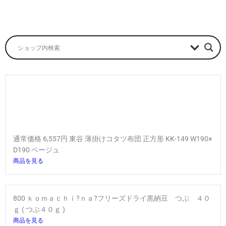
通常価格 6,557円 東谷 薄掛けコタツ布団 正方形 KK-149 W190×
D190 ベージュ
商品を見る
800 ｋｏｍａｃｈｉ?ｎａ?フリーズドライ黒納豆 つぶ ４０
ｇ ( つぶ４０ｇ )
商品を見る