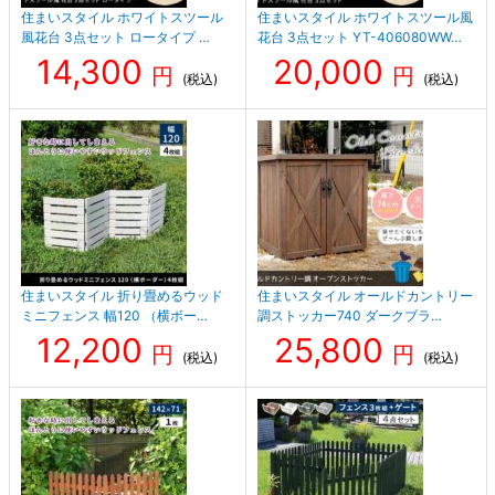
住まいスタイル ホワイトスツール
住まいスタイル ホワイトスツール風
風花台 3点セット ロータイプ …
花台 3点セット YT-406080WW…
14,300
20,000
円
円
(税込)
(税込)
住まいスタイル 折り畳めるウッド
住まいスタイル オールドカントリー
ミニフェンス 幅120 （横ボー…
調ストッカー740 ダークブラ…
12,200
25,800
円
円
(税込)
(税込)