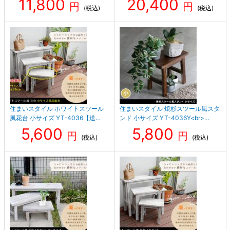
11,800
20,400
円
円
(税込)
(税込)
住まいスタイル ホワイトスツール
住まいスタイル 焼杉スツール風スタ
風花台 小サイズ YT-4036【送…
ンド 小サイズ YT-4036Y<br>…
5,600
5,800
円
円
(税込)
(税込)