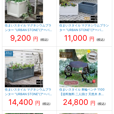
住まいスタイル マグネシウムプラ
住まいスタイル マグネシウムプラン
ンター ”URBAN STONE”(アーバ…
ター ”URBAN STONE”(アーバ…
9,200
11,000
円
円
(税込)
(税込)
住まいスタイル マグネシウムプラ
住まいスタイル 車輪ベンチ 1100
ンター ”URBAN STONE”(アーバ…
【送料無料 二人掛け 天然木 木…
14,400
24,800
円
円
(税込)
(税込)