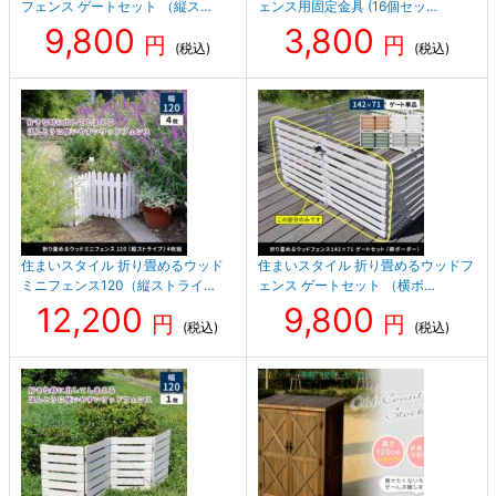
フェンス ゲートセット （縦ス…
ェンス用固定金具 (16個セッ…
9,800
3,800
円
円
(税込)
(税込)
住まいスタイル 折り畳めるウッド
住まいスタイル 折り畳めるウッドフ
ミニフェンス120（縦ストライ…
ェンス ゲートセット （横ボ…
12,200
9,800
円
円
(税込)
(税込)