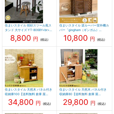
住まいスタイル 焼杉スツール風ス
住まいスタイル 逆ルーバー室外機カ
タンド 大サイズ YT-8068Y<br>…
バー「gingham（ギンガム）…
8,800
10,800
円
円
(税込)
(税込)
住まいスタイル 天然木 パネル付き
住まいスタイル 天然木 パネル付き
収納庫100【送料無料 倉庫 屋…
収納庫80【送料無料 倉庫 屋…
34,800
29,800
円
円
(税込)
(税込)