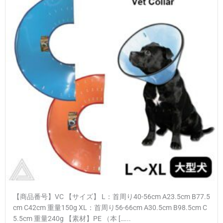
【商品番号】VC 【サイズ】 L：首周り40-56cm A23.5cm B77.5
cm C42cm 重量150g XL：首周り56-66cm A30.5cm B98.5cm C
5.5cm 重量240g 【素材】PE （本 […...