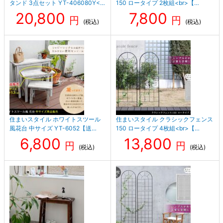
タンド 3点セット YT-406080Y<…
150 ロータイプ 2枚組<br>【…
20,800
7,800
円
円
(税込)
(税込)
住まいスタイル ホワイトスツール
住まいスタイル クラシックフェンス
風花台 中サイズ YT-6052【送…
150 ロータイプ 4枚組<br>【…
6,800
13,800
円
円
(税込)
(税込)