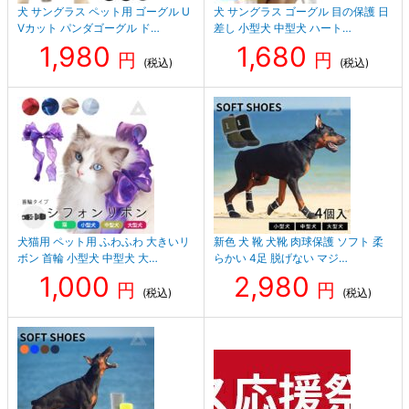
犬 サングラス ペット用 ゴーグル U
犬 サングラス ゴーグル 目の保護 日
Vカット パンダゴーグル ド…
差し 小型犬 中型犬 ハート…
1,980
1,680
円
円
(税込)
(税込)
犬猫用 ペット用 ふわふわ 大きいリ
新色 犬 靴 犬靴 肉球保護 ソフト 柔
ボン 首輪 小型犬 中型犬 大…
らかい 4足 脱げない マジ…
1,000
2,980
円
円
(税込)
(税込)