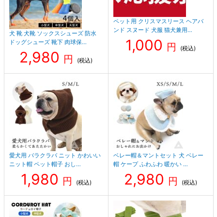
ペット用 クリスマスリース ヘアバ
ンド スヌード 犬服 猫犬兼用…
犬 靴 犬靴 ソックスシューズ 防水
1,000
ドッグシューズ 靴下 肉球保…
円
(税込)
2,980
円
(税込)
愛犬用 バラクラバ ニット かわいい
ベレー帽＆マントセット 犬 ベレー
ニット帽 ペット帽子 おし…
帽 ケープ ふわふわ 暖かい …
1,980
2,980
円
円
(税込)
(税込)