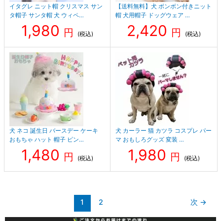
イタグレ ニット帽 クリスマス サン
【送料無料】犬 ボンボン付きニット
タ帽子 サンタ帽 犬 ウィペ…
帽 犬用帽子 ドッグウェア …
1,980
2,420
円
円
(税込)
(税込)
犬 ネコ 誕生日 バースデー ケーキ
犬 カーラー 猫 カツラ コスプレ パー
おもちゃ ハット 帽子 ピン…
マ おもしろグッズ 変装 …
1,480
1,980
円
円
(税込)
(税込)
1
2
次
→