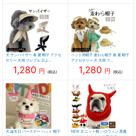
犬 サンバイザー 春 夏 帽子 アクセ
ペット用帽子 麦わら帽子 春 夏 帽子
サリー 犬用 フレブル 日よ…
アクセサリー 犬 犬用 フ…
1,280
1,280
円
円
(税込)
(税込)
犬 誕生日 バースデー ハット 帽子
NEW 犬 ニット帽 ハロウィン 悪魔