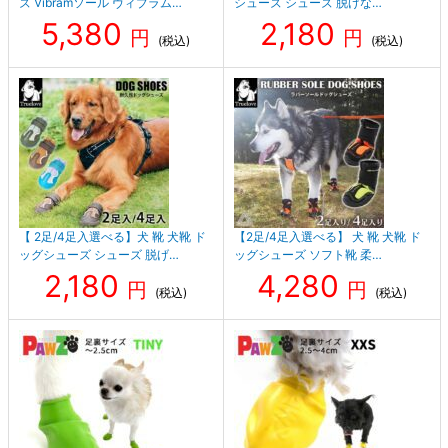
ズ Vibramソール ヴィブラム…
シューズ シューズ 脱げな…
5,380
2,180
円
円
(税込)
(税込)
【 2足/4足入選べる】犬 靴 犬靴 ド
【2足/4足入選べる】 犬 靴 犬靴 ド
ッグシューズ シューズ 脱げ…
ッグシューズ ソフト靴 柔…
2,180
4,280
円
円
(税込)
(税込)