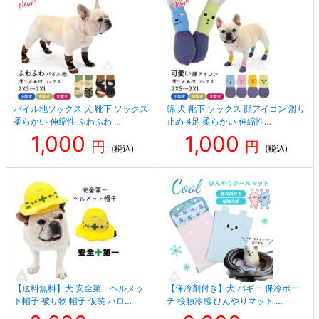
パイル地ソックス 犬 靴下 ソックス
綿 犬 靴下 ソックス 顔アイコン 滑り
柔らかい 伸縮性 ふわふわ …
止め 4足 柔らかい 伸縮性…
1,000
1,000
円
円
(税込)
(税込)
【送料無料】犬 安全第一ヘルメッ
【保冷剤付き】犬 バギー 保冷ポー
ト帽子 被り物 帽子 仮装 ハロ…
チ 接触冷感 ひんやりマット …