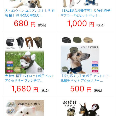
犬 ハロウィン コスプレ おもしろ 衣
【SALE返品交換不可】犬 秋冬 帽子
装 帽子 羽 小型犬 中型犬 …
マフラー 2点セット ペット …
680
1,000
円
円
(税込)
(税込)
犬 秋冬 帽子 パイロット帽子 ペット
【売り尽くし】犬 帽子 アウトドア
アクセサリー フレンチブ…
風帽子 ペット アクセサリー …
1,680
500
円
円
(税込)
(税込)