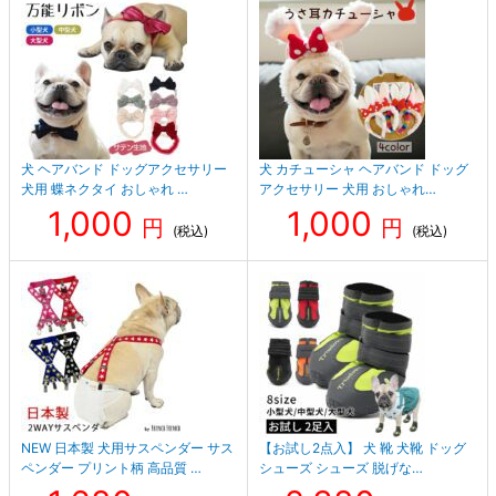
犬 ヘアバンド ドッグアクセサリー
犬 カチューシャ ヘアバンド ドッグ
犬用 蝶ネクタイ おしゃれ …
アクセサリー 犬用 おしゃれ…
1,000
1,000
円
円
(税込)
(税込)
NEW 日本製 犬用サスペンダー サス
【お試し2点入】 犬 靴 犬靴 ドッグ
ペンダー プリント柄 高品質 …
シューズ シューズ 脱げな…