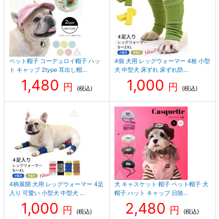
ペット帽子 コーデュロイ帽子 ハッ
4個 犬用 レッグウォーマー 4枚 小型
ト キャップ 2type 耳出し帽…
犬 中型犬 床ずれ 床ずれ防…
1,480
1,000
円
円
(税込)
(税込)
4柄展開 犬用 レッグウォーマー 4足
犬 キャスケット 帽子 ペット帽子 犬
入り 可愛い 小型犬 中型犬 …
帽子 ハット キャップ 日除…
1,000
2,480
円
円
(税込)
(税込)