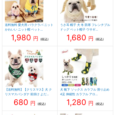
送料無料 愛犬用 バラクラバ ニット
うさ耳 帽子 犬 冬 防寒 フレンチブル
かわいい ニット帽 ペット…
ドッグ ペット帽子 ウサギ…
1,980
1,680
円
円
(税込)
(税込)
【送料無料】【クリスマス】犬 ク
犬 靴下 ソックス カラフル 滑り止め
リスマスバンダナ 前掛け よだ…
4足 伸縮性 カラフル アロ…
680
1,280
円
円
(税込)
(税込)