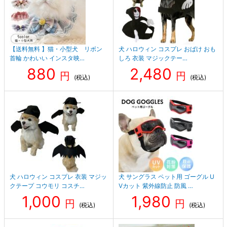
【送料無料 】猫・小型犬 リボン
犬 ハロウィン コスプレ おばけ おも
首輪 かわいい インスタ映…
しろ 衣装 マジックテー…
880
2,480
円
円
(税込)
(税込)
犬 ハロウィン コスプレ 衣装 マジッ
犬 サングラス ペット用 ゴーグル U
クテープ コウモリ コスチ…
Vカット 紫外線防止 防風 …
1,000
1,980
円
円
(税込)
(税込)