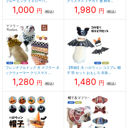
ブルー ピンク イエローパ…
クリスマス トナカイ 鹿 秋冬…
1,000
1,980
円
円
(税込)
(税込)
フレンチブルドッグ 犬 マフラー ネ
【即納】犬 ハロウィン コスプレ 帽
ックウォーマー クリスマス …
子 羽 セット おもしろ 衣装…
1,280
1,480
円
円
(税込)
(税込)