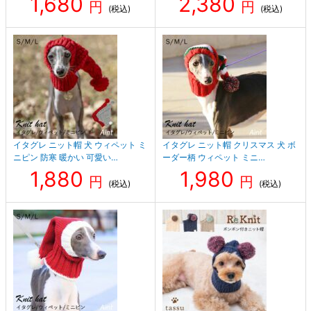
1,680
2,380
円
円
(税込)
(税込)
イタグレ ニット帽 犬 ウィペット ミ
イタグレ ニット帽 クリスマス 犬 ボ
ニピン 防寒 暖かい 可愛い…
ーダー柄 ウィペット ミニ…
1,880
1,980
円
円
(税込)
(税込)