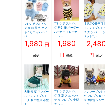
フレンチブルドッ
フレンチブルドッ
【返品交換不可
グ 秋冬 服 ボーダー
グ 犬 服 秋 冬 ボア
フレンチブルド
パーカー トレーナ
もこもこ かわいい
グ 犬 服 ペット
ー フ…
パー…
ペットTシ…
1,980
1,980
2,48
円
円
円
(税込)
(税込)
(税込)
フレンチブルドッ
犬服 春 夏 ワンピー
フレンチブルド
グ 服 夏 アロハシャ
ス フレンチブルド
グ フレブル服 
ツ 海 フレブル 中型
ッグ 服 中型犬 小型
犬 襟付きシャツ
犬 シ…
犬 …
ーダー …