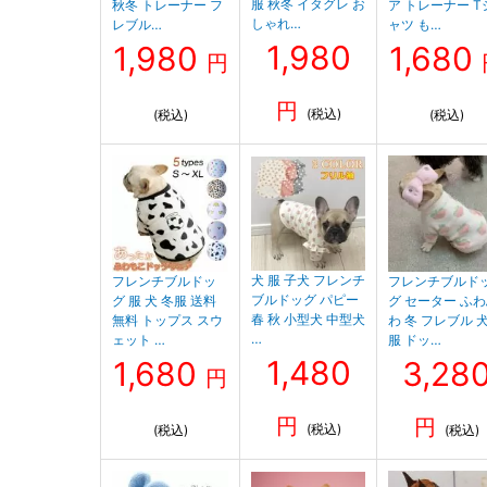
服 秋冬 イタグレ お
秋冬 トレーナー フ
ア トレーナー T
しゃれ…
レブル…
ャツ も…
1,980
1,980
1,680
円
円
(税込)
(税込)
(税込)
犬 服 子犬 フレンチ
フレンチブルドッ
フレンチブルド
ブルドッグ パピー
グ 服 犬 冬服 送料
グ セーター ふ
春 秋 小型犬 中型犬
無料 トップス スウ
わ 冬 フレブル 
…
ェット …
服 ドッ…
1,480
1,680
3,28
円
円
円
(税込)
(税込)
(税込)