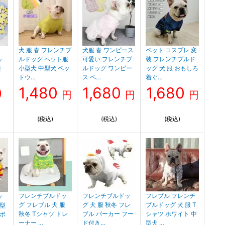
犬 服 春 フレンチブ
犬服 春 ワンピース
ペット コスプレ 変
】
ルドッグ ペット服
可愛い フレンチブ
装 フレンチブルド
ッ
小型犬 中型犬 ペッ
ルドッグ ワンピー
ッグ 犬 服 おもしろ
服
トウ…
ス ペ…
着ぐ…
1,480
1,680
1,680
0
円
円
円
(税込)
(税込)
(税込)
フレンチブルドッ
フレンチブルドッ
フレブル フレンチ
ッ
グ フレブル 犬 服
グ 犬 服 秋冬 フレ
ブルドッグ 犬 服 T
中型
秋冬 Tシャツ トレ
ブル パーカー フー
シャツ ホワイト 中
 ボ
ーナー …
ド付き…
型犬 …