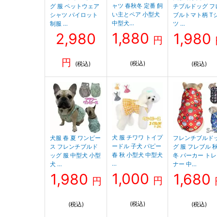
ャツ 春秋冬 定番 飼
グ 服 ペットウェア
チブルドッグ フ
い主とペア 小型犬
シャツ パイロット
ブルトマト柄 T
中型犬…
制服 …
ツ …
1,880
2,980
1,980
円
円
(税込)
(税込)
(税込)
犬 服 チワワ トイプ
犬服 春 夏 ワンピー
フレンチブルド
ードル 子犬 パピー
ス フレンチブルド
グ 服 フレブル 
春 秋 小型犬 中型犬
ッグ 服 中型犬 小型
冬 パーカー ト
…
犬 …
ナー 中…
1,000
1,980
1,680
円
円
(税込)
(税込)
(税込)