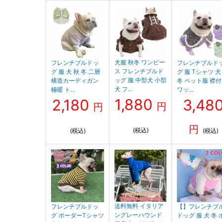
犬服 秋冬 ワンピー
フレンチブルドッ
フレンチブルド
ス フレンチブルド
グ 服 犬 秋 冬 二層
グ 服 Tシャツ 犬
ッグ 服 中型犬 小型
構造カーディガン
冬 ペット服 襟
犬 フ…
極暖 ト…
ワッ…
1,880
2,180
3,48
円
円
円
(税込)
(税込)
(税込)
送料無料 イタリア
フレンチブルドッ
【】フレンチブ
ングレーハウンド
グ ボーダーTシャツ
ドッグ 服 犬 冬 