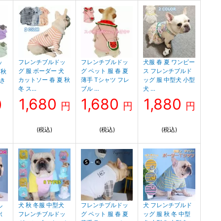
フレンチブルドッ
フレンチブルドッ
犬服 春 夏 ワンピー
ッ
グ 服 ボーダー 犬
グ ペット 服 春 夏
ス フレンチブルド
 秋
カットソー 春 夏 秋
薄手 Tシャツ フレ
ッグ 服 中型犬 小型
付き
冬 ス…
ブル …
犬 …
1,680
1,680
1,880
0
円
円
円
(税込)
(税込)
(税込)
犬 秋 冬服 中型犬
フレンチブルドッ
犬 フレンチブルド
ル
フレンチブルドッ
グ ペット 服 春 夏
ッグ 服 秋 冬 中型
ボ