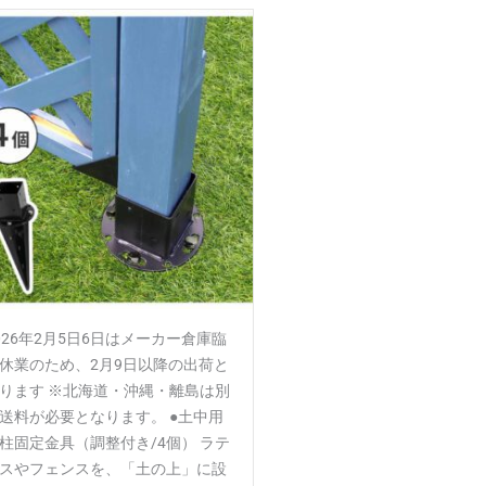
026年2月5日6日はメーカー倉庫臨
休業のため、2月9日以降の出荷と
ります ※北海道・沖縄・離島は別
送料が必要となります。 ●土中用
柱固定金具（調整付き/4個） ラテ
スやフェンスを、「土の上」に設