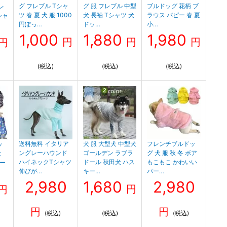
グ フレブル Tシャ
グ 服 フレブル 中型
ブルドッグ 花柄 ブ
レ
ツ 春 夏 犬 服 1000
犬 長袖 Tシャツ 犬
ラウス パピー 春 夏
シャ
円ぽっ…
ドッ…
小…
1,000
1,880
1,980
円
円
円
円
(税込)
(税込)
(税込)
送料無料 イタリア
犬 服 大型犬 中型犬
フレンチブルドッ
ッ
ングレーハウンド
ゴールデン ラブラ
グ 犬 服 秋 冬 ボア
秋
ハイネックTシャツ
ドール 秋田犬 ハス
もこもこ かわいい
レー
伸びが…
キー…
パー…
2,980
1,680
2,980
円
円
円
円
(税込)
(税込)
(税込)