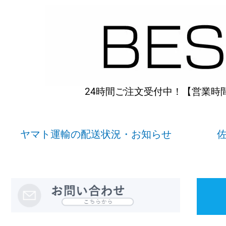
内
容
を
ス
キ
ッ
プ
24時間ご注文受付中！【営業時間】
ヤマト運輸の配送状況・お知らせ