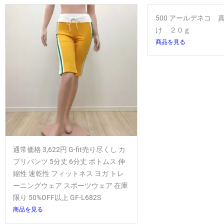
500 アールデネコ 
け ２０ｇ
商品を見る
通常価格 3,622円 G-fit売り尽くし カ
プリパンツ 5分丈 6分丈 ボトムス 伸
縮性 速乾性 フィットネス ヨガ トレ
ーニングウェア スポーツウェア 在庫
限り 50%OFF以上 GF-L682S
商品を見る