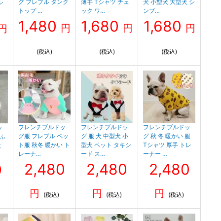
グ フレブル タンク
薄手 Tシャツ チェ
犬 小型犬 大型犬 シ
シ
トップ …
ック ワ…
ンプ…
1,480
1,680
1,680
円
円
円
円
(税込)
(税込)
(税込)
フレンチブルドッ
フレンチブルドッ
フレンチブルドッ
ッ
グ服 フレブル ペッ
グ 服 犬 中型犬 小
グ 秋 冬 暖かい 服
わふ
ト服 秋冬 暖かい ト
型犬 ペット タキシ
Tシャツ 厚手 トレ
犬
レーナ…
ード ス…
ーナー …
2,480
2,480
2,480
0
円
円
円
(税込)
(税込)
(税込)