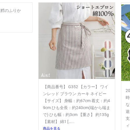
真鱈のふりか
【商品番号】 G352 【カラー】 ワイ
2
ンレッド ブラウン カーキ ネイビー
時
【サイズ】 身幅：約67cm 着丈：約4
な
9cm ひも全長：約240cm(端から端ま
途
で) ひも幅：約3cm 【重さ】 約135g
支
【素材】 綿1 […...
ィ
商品を見る